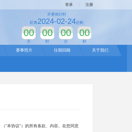
登录
|
注册
开赛倒计时
2024-02-24
距离
还剩
00
00
00
00
天
时
分
秒
赛事照片
往期回顾
关于我们
（“本协议”）的所有条款、内容。在您同意