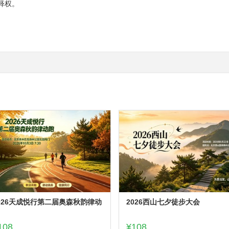
释权。
026天成悦行第二届奥森秋韵律动
2026西山七夕徒步大会
108
¥108