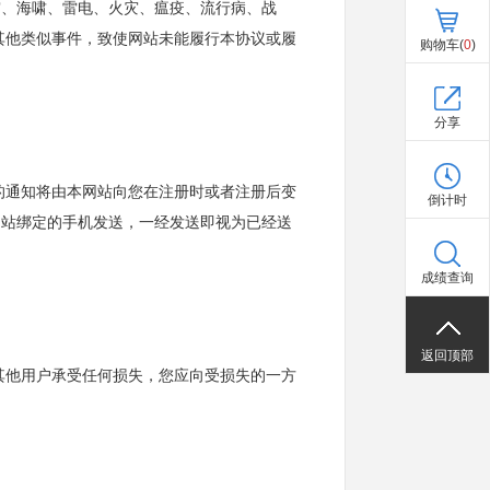
灾、海啸、雷电、火灾、瘟疫、流行病、战
其他类似事件，致使网站未能履行本协议或履
购物车(
0
)
分享
的通知将由本网站向您在注册时或者注册后变
倒计时
网站绑定的手机发送，一经发送即视为已经送
成绩查询
返回顶部
其他用户承受任何损失，您应向受损失的一方