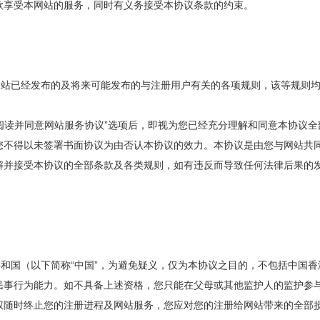
款享受本网站的服务，同时有义务接受本协议条款的约束。
本网站已经发布的及将来可能发布的与注册用户有关的各项规则，该等规则
已经阅读并同意网站服务协议”选项后，即视为您已经充分理解和同意本协议
您不得以未签署书面协议为由否认本协议的效力。本协议是由您与网站共
解并接受本协议的全部条款及各类规则，如有违反而导致任何法律后果的
民共和国（以下简称“中国”，为避免疑义，仅为本协议之目的，不包括中国
民事行为能力。如不具备上述资格，您只能在父母或其他监护人的监护参
权随时终止您的注册进程及网站服务，您应对您的注册给网站带来的全部